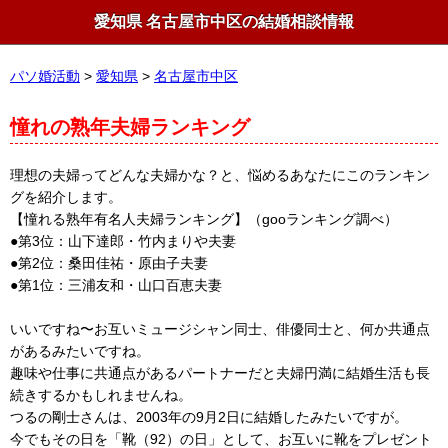
愛知県 名古屋市中区の結婚相談情報
パソ婚活動
>
愛知県
>
名古屋市中区
憧れの熟年夫婦ランキング
理想の夫婦ってどんな夫婦かな？と、悩めるあなたにこのランキン
グを紹介します。
【憧れる熟年有名人夫婦ランキング】（gooランキング調べ）
●第3位：山下達郎・竹内まりや夫妻
●第2位：桑田佳祐・原由子夫妻
●第1位：三浦友和・山口百恵夫妻
いいですね〜お互いミュージシャン同士、俳優同士と、何か共通点
があるみたいですね。
趣味や仕事に共通点があるパートナーだと夫婦円満に結婚生活も長
続きするかもしれませんね。
つるの剛士さんは、2003年の9月2日に結婚したみたいですが。
今でもその日を「靴（92）の日」として、お互いに靴をプレゼント