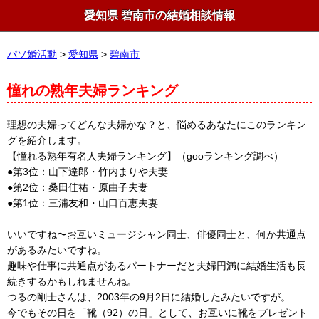
愛知県 碧南市の結婚相談情報
パソ婚活動
>
愛知県
>
碧南市
憧れの熟年夫婦ランキング
理想の夫婦ってどんな夫婦かな？と、悩めるあなたにこのランキン
グを紹介します。
【憧れる熟年有名人夫婦ランキング】（gooランキング調べ）
●第3位：山下達郎・竹内まりや夫妻
●第2位：桑田佳祐・原由子夫妻
●第1位：三浦友和・山口百恵夫妻
いいですね〜お互いミュージシャン同士、俳優同士と、何か共通点
があるみたいですね。
趣味や仕事に共通点があるパートナーだと夫婦円満に結婚生活も長
続きするかもしれませんね。
つるの剛士さんは、2003年の9月2日に結婚したみたいですが。
今でもその日を「靴（92）の日」として、お互いに靴をプレゼント