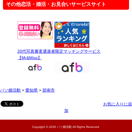
その他恋活・婚活・お見合いサービスサイト
20代写真審査通過者限定マッチングサービス
【Mr&Miss】
パソ婚活動
>
愛知県
>
碧南市
お気に入りに追
加
Copyright ©
2026
パソ婚活動
All Rights Reserved.